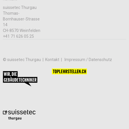
suissetec Thurgau
Thomas-
Bornhauser-Strasse
14
CH-8570 Weinfelden
+41 71 626 05 25
© suissetec Thurgau |
Kontakt
Impressum / Datenschutz