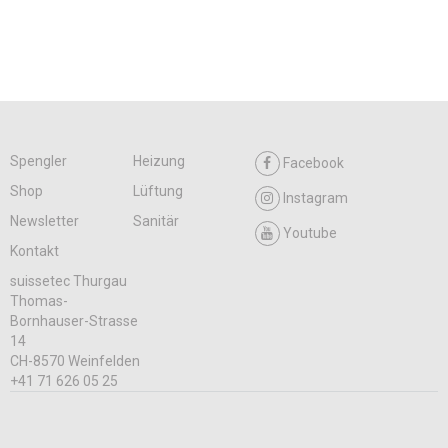
Spengler
Heizung
Facebook
Shop
Lüftung
Instagram
Newsletter
Sanitär
Youtube
Kontakt
suissetec Thurgau
Thomas-
Bornhauser-Strasse
14
CH-8570 Weinfelden
+41 71 626 05 25