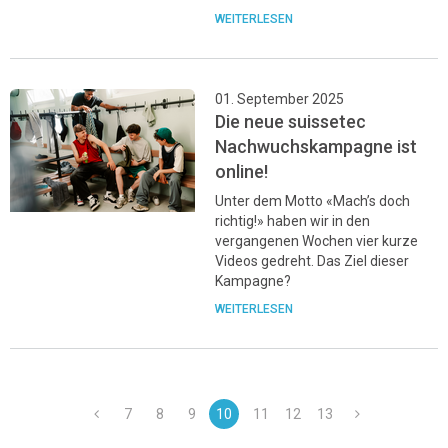
WEITERLESEN
01. September 2025
Die neue suissetec
Nachwuchskampagne ist
online!
Unter dem Motto «Mach’s doch
richtig!» haben wir in den
vergangenen Wochen vier kurze
Videos gedreht. Das Ziel dieser
Kampagne?
WEITERLESEN
7
8
9
10
11
12
13