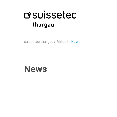
suissetec thurgau
Aktuell
News
News