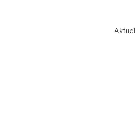
Aktuel