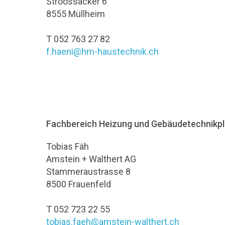
Stroossäcker 6
8555 Müllheim
T 052 763 27 82
f.haeni@hm-haustechnik.ch
Fachbereich Heizung und Gebäudetechnikp
Tobias Fäh
Amstein + Walthert AG
Stammeraustrasse 8
8500 Frauenfeld
T 052 723 22 55
tobias.faeh@amstein-walthert.ch