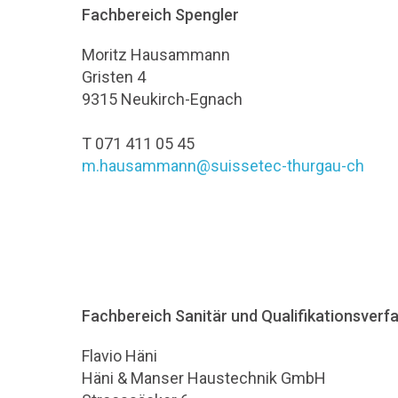
Fachbereich Spengler
Moritz Hausammann
Gristen 4
9315 Neukirch-Egnach
T 071 411 05 45
m.hausammann@suissetec-thurgau-ch
Fachbereich Sanitär und Qualifikationsverf
Flavio Häni
Häni & Manser Haustechnik GmbH