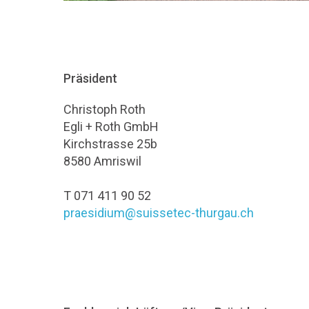
Präsident
Christoph Roth
Egli + Roth GmbH
Kirchstrasse 25b
8580 Amriswil
T 071 411 90 52
praesidium@suissetec-thurgau.ch