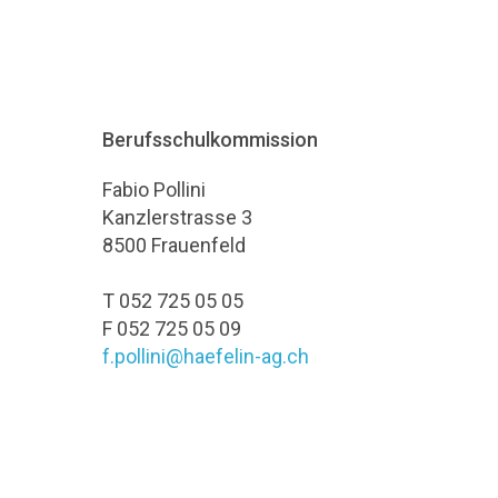
Berufsschulkommission
Fabio Pollini
Kanzlerstrasse 3
8500 Frauenfeld
T 052 725 05 05
F 052 725 05 09
f.pollini@haefelin-ag.ch