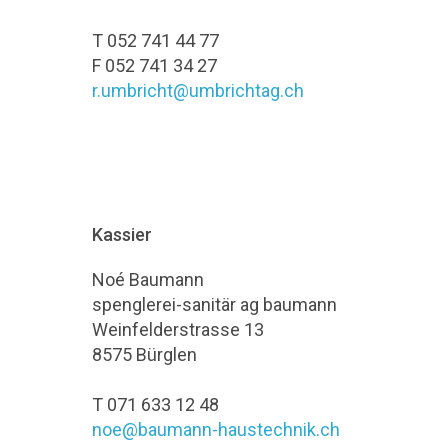
T 052 741 44 77
F 052 741 34 27
r.umbricht@umbrichtag.ch
Kassier
Noé Baumann
spenglerei-sanitär ag baumann
Weinfelderstrasse 13
8575 Bürglen
T 071 633 12 48
noe@baumann-haustechnik.ch